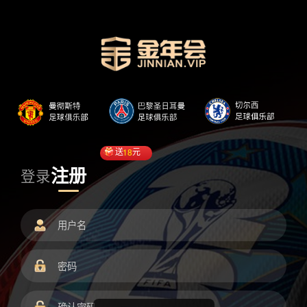
送
18
元
注册
登录